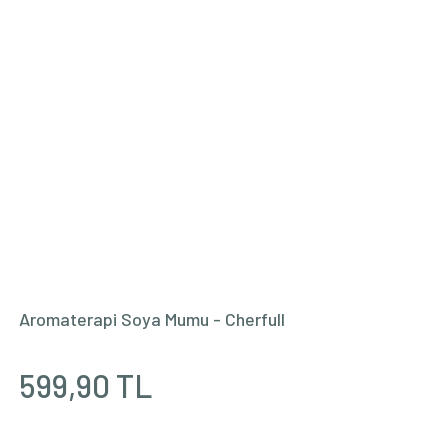
ta 10 ml
349,90 T
349,90 T
Aromaterapi Soya Mumu - Cherfull
599,90 TL