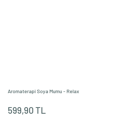
Aromaterapi Roll- Relax Ylang-ylang & Paçuli & Lavan
449,90 TL
599,90 TL
%25
YENİ
Aromaterapi Soya Mumu - Relax
599,90 TL