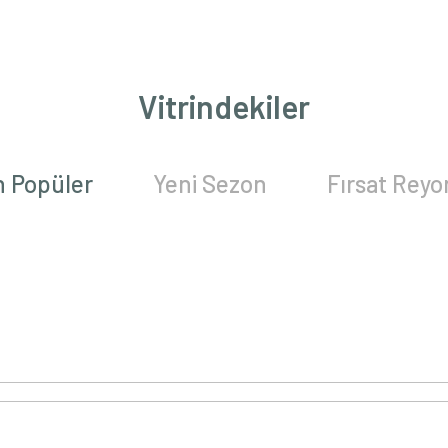
Vitrindekiler
n Popüler
Yeni Sezon
Fırsat Rey
%25
%50
%50
YENİ