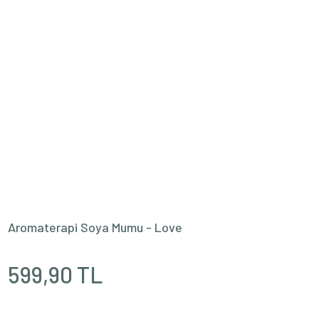
174,95 TL
174,95 TL
L
L
Aromaterapi Soya Mumu - Love
599,90 TL