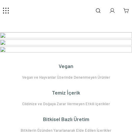
Kastil Sabun
Geri Dön
Geri Dön
Katı Sabun
Uçucu Yağ
Ürünler
Hizmetlerimiz
Alışverişe Başla
Alışverişe Başla
Alışverişe Başla
Uçucu Yağlar
Arge
Aromaterapi Roll
Fason Üretim
Vegan
Danışmanlık
Soya Mumu
Vegan ve Hayvanlar Üzerinde Denenmeyen Ürünler
Ruhsatlandırma
Kastil Sabun
Temiz İçerik
Katı Sabun
Cildinize ve Doğaya Zarar Vermeyen Etkili içerikler
Bitkisel Bazlı Üretim
Bitkilerin Özünden Yararlanarak Elde Edilen İçerikler