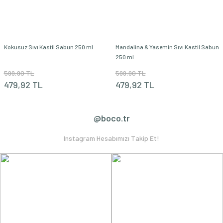
Kokusuz Sıvı Kastil Sabun 250 ml
Mandalina & Yasemin Sıvı Kastil Sabun
250 ml
599,90 TL
599,90 TL
Aromatik Katı Sabun Portakal & Limon & Bergamot 100 gr
479,92 TL
479,92 TL
349,90 TL
174,95 TL
@boco.tr
Aromaterapi Roll - Kolay Nefes Okaliptus & Nane 10 ml
Instagram Hesabımızı Takip Et!
599,90 TL
449,90 TL