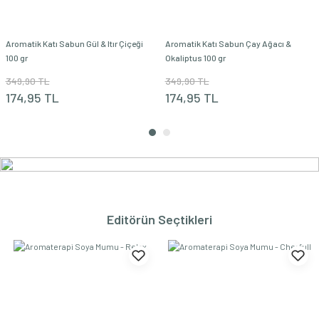
Aromatik Katı Sabun Gül & Itır Çiçeği
Aromatik Katı Sabun Çay Ağacı &
100 gr
Okaliptus 100 gr
349,90 TL
349,90 TL
174,95 TL
174,95 TL
%25
%50
YENİ
Editörün Seçtikleri