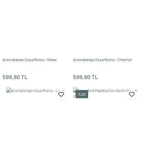
Aromatik Katı Sabun Gül & Itır Çiçeği 100 gr
349,90 TL
174,95 TL
%50
Aromaterapi Soya Mumu - Relax
Aromaterapi Soya Mumu - Cherfull
Aromaterapi Roll- Relax Ylang-ylang & Paçuli & Lavanta 10 ml
599,90 TL
599,90 TL
599,90 TL
449,90 TL
%20
%25
YENİ