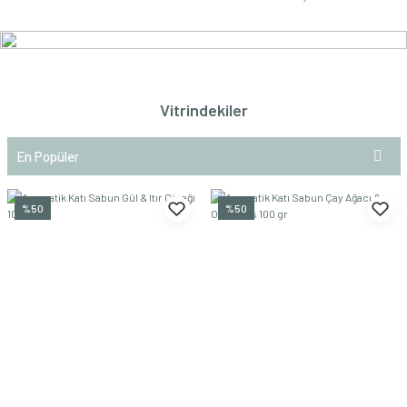
Vitrindekiler
En Popüler
Yeni Sezon
Fırsat Reyonu
%50
%50